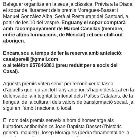
Balaguer organitza en la seua ja clàssica ‘Prèvia a la Diada’
el sopar de lliurament dels premis Moragues-Basset i
Manuel Gonzàlez Alba. Serà al Restaurant del Santuari, a
partir de les 10 del vespre.
Enguany el sopar comptarà
amb l'acompanyament de Marcel Casellas (membre,
entre altres formacions, de Mesclat) i el seu chill-out
aborigen.
Encara sou a temps de fer la reserva amb antelació:
casalpereiii@gmail.com
o al telèfon 657846881 (preu reduït per a socis del
Casal).
Aquests premis volen servir per reconèixer la tasca
d’aquells que, durant tot l’any anterior, s’hagin destacat en la
defensa de la integritat territorial dels Països Catalans, de la
llengua, de la cultura i dels valors de transformació social, ja
sigui en l’àmbit nacional o local.
El nom dels premis serveix alhora d’homenatge als
lluitadors antiborbònics Joan-Baptista Basset (l’històric
general maulet) i Josep Moragues (pedra fonamental de la