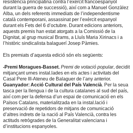
resistència principatina contra l’exèrcit francoespanyol
durant la guerra de successió), així com a Manuel Gonzàlez
Alba, un dels referents immediats de l’independentisme
català contemporani, assassinat per l’exèrcit espanyol
durant els Fets del 6 d’octubre. Durant edicions anteriors,
aquests premis han estat atorgats a la Comissió de la
Dignitat, al grup musical Brams, a Lluís Maria Xirinacs i a
l’històric sindicalista balaguerí Josep Pàmies.
Els premiats d’aquesta edició són els següents:
-Premi Moragues-Basset.
Premi de votació popular
, decidit
mitjançant urnes instal.lades en els actes i activitats del
Casal Pere III-Ateneu de Balaguer de l’any anterior.
Guanyador: Acció Cultural del País Valencià
. Per la seua
tasca per la llengua i de la cultura catalanes al sud del país,
així com per la defensa d’un espai de comunicació en els
Països Catalans, materialitzada en la instal.lació i
preservació de repetidors de mitjans de comunicació
d’altres indrets de la nació al País Valencià, contra les
actituds retrògrades de la Generalitat valenciana i
d’institucions espanyoles.