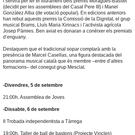
i servirà per fer el lliurament dels premis Moragues-Basset
(decidit per les assemblees del Casal Pere III) i Manel
Gonzàlez Alba (de votació popular). En edicions anteriors
han rebut aquests premis la Comissió de la Dignitat, el grup
musical Brams, Lluís Maria Xirinacs i l’activista agrícola
Josep Pàmies. Ben aviat es donaran a conèixer els premiats
d’enguany.
Destaquem que el tradicional sopar comptarà amb la
presència de Marcel Casellas, una figura destacada del
panorama musical català que és membre –entre d’altres
formacions– del conegut grup Mesclat.
-Divendres, 5 de setembre
21:00h. Assemblea de Joves
-Dissabte, 6 de setembre
II Trobada independentista a Tàrrega
19:00h. Taller de ball de bastons (Projecte Vincles)