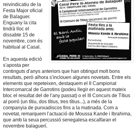
reivindicatiu de la
Festa Major oficial
de Balaguer.
Enguany la cita
tindrà lloc el
dissabte 15 de
novembre, com és
habitual al Casal.
En aquesta edició
s'aposta per
continguts d'anys anteriors que han obtingut molt bons
resultats, però alhora s'inclouen algunes novetats. Entre els
elements que repeteixen, destaquem el II Campionat
Intercomarcal de Garrotins (podeu llegir en aquest mateix
bloc el resultat del de l'any passat) o el III Concurs de Títius
al porró (un títiu, dos títius, tres títius...), a més de la
companyia de punxadiscos fins a la matinada. Com a
novetat, remarquem l'actuació de Moussa Kande i Ibrahima,
que amb la seua percussió senegalesa escalfaran el
novembre balaguerí.