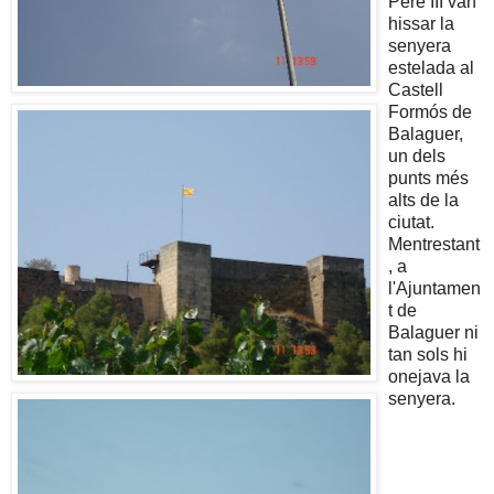
Pere III van
hissar la
senyera
estelada al
Castell
Formós de
Balaguer,
un dels
punts més
alts de la
ciutat.
Mentrestant
, a
l'Ajuntamen
t de
Balaguer ni
tan sols hi
onejava la
senyera.