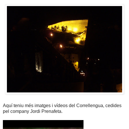
Aquí teniu més imatges i vídeos del Correllengua, cedides
pel company Jordi Prenafeta.