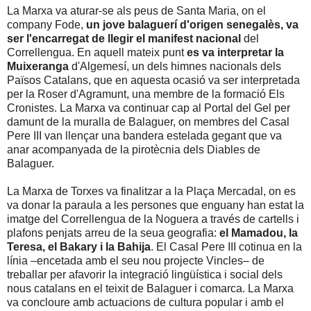
La Marxa va aturar-se als peus de Santa Maria, on el
company Fode,
un jove balaguerí d'origen senegalès, va
ser l'encarregat de llegir el manifest nacional
del
Correllengua. En aquell mateix punt
es va interpretar la
Muixeranga
d'Algemesí, un dels himnes nacionals dels
Països Catalans, que en aquesta ocasió va ser interpretada
per la Roser d'Agramunt, una membre de la formació Els
Cronistes. La Marxa va continuar cap al Portal del Gel per
damunt de la muralla de Balaguer, on membres del Casal
Pere III van llençar una bandera estelada gegant que va
anar acompanyada de la pirotècnia dels Diables de
Balaguer.
La Marxa de Torxes va finalitzar a la Plaça Mercadal, on es
va donar la paraula a les persones que enguany han estat la
imatge del Correllengua de la Noguera a través de cartells i
plafons penjats arreu de la seua geografia:
el Mamadou, la
Teresa, el Bakary i la Bahija
. El Casal Pere III cotinua en la
línia –encetada amb el seu nou projecte Vincles– de
treballar per afavorir la integració lingüística i social dels
nous catalans en el teixit de Balaguer i comarca. La Marxa
va concloure amb actuacions de cultura popular i amb el