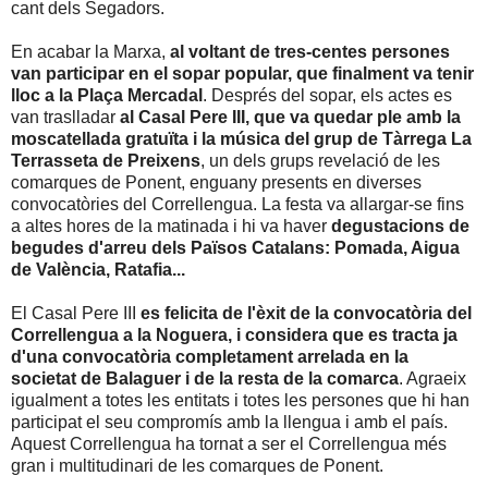
cant dels Segadors.
En acabar la Marxa,
al voltant de tres-centes persones
van participar en el sopar popular, que finalment va tenir
lloc a la Plaça Mercadal
. Després del sopar, els actes es
van traslladar
al Casal Pere III, que va quedar ple amb la
moscatellada gratuïta i la música del grup de Tàrrega La
Terrasseta de Preixens
, un dels grups revelació de les
comarques de Ponent, enguany presents en diverses
convocatòries del Correllengua. La festa va allargar-se fins
a altes hores de la matinada i hi va haver
degustacions de
begudes d'arreu dels Països Catalans: Pomada, Aigua
de València, Ratafia...
El Casal Pere III
es felicita de l'èxit de la convocatòria del
Correllengua a la Noguera, i considera que es tracta ja
d'una convocatòria completament arrelada en la
societat de Balaguer i de la resta de la comarca
. Agraeix
igualment a totes les entitats i totes les persones que hi han
participat el seu compromís amb la llengua i amb el país.
Aquest Correllengua ha tornat a ser el Correllengua més
gran i multitudinari de les comarques de Ponent.