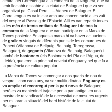
central del Correllengua a la comarca de la Noguera, que va
tenir lloc ahir dissabte a la ciutat de Balaguer i que va ser
organitzat pel Casal Pere III – Ateneu de Balaguer. El
Correllengua es va iniciar amb una concentració a les vuit
del vespre al Passeig de l'Estació. Allí es van repartir torxes
a les
més de trenta entitats de Balaguer i de tota la
comarca
de la Noguera que van participar en la Marxa de
Torxes posterior. En aquesta marxa hi va haver actuacions
de
grallers
vinguts de diferents punts de les comarques de
Ponent (Vilanova de Bellpuig, Bellpuig, Torregrossa,
Balaguer), de
gegants
(Vilanova de Bellpuig, Balaguer) i
també de
bastoners
(els Bastoners del Pla de l'Aigua, de
Lleida), que eren la principal novetat d'enguany pel que fa a
la presència de cultura popular.
La Marxa de Torxes va començar a dos quarts de nou del
vespre i, com cada any, va ser multitudinària.
Enguany es
va ampliar el recorregut per la part nova
de Balaguer,
però es va mantenir el trajecte per la part antiga, en una
mostra de reivindicació de la necessitat de mesures urgents
per millorar la situació del barri històric de la ciutat de
Balaguer.