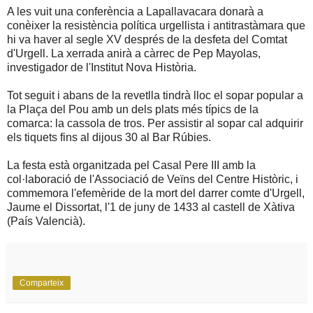
A les vuit una conferència a Lapallavacara donarà a
conèixer la resistència política urgellista i antitrastàmara que
hi va haver al segle XV després de la desfeta del Comtat
d'Urgell. La xerrada anirà a càrrec de Pep Mayolas,
investigador de l'Institut Nova Història.
Tot seguit i abans de la revetlla tindrà lloc el sopar popular a
la Plaça del Pou amb un dels plats més típics de la
comarca: la cassola de tros. Per assistir al sopar cal adquirir
els tiquets fins al dijous 30 al Bar Rúbies.
La festa està organitzada pel Casal Pere III amb la
col·laboració de l'Associació de Veïns del Centre Històric, i
commemora l'efemèride de la mort del darrer comte d'Urgell,
Jaume el Dissortat, l'1 de juny de 1433 al castell de Xàtiva
(País Valencià).
Comparteix