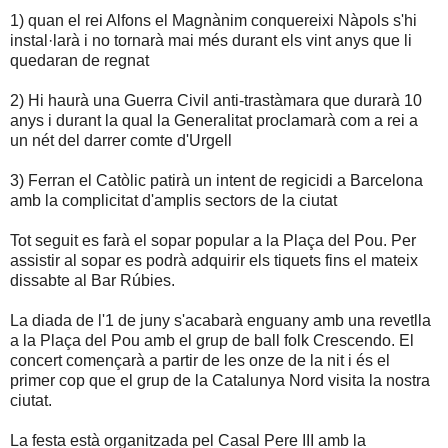
1) quan el rei Alfons el Magnànim conquereixi Nàpols s'hi
instal·larà i no tornarà mai més durant els vint anys que li
quedaran de regnat
2) Hi haurà una Guerra Civil anti-trastàmara que durarà 10
anys i durant la qual la Generalitat proclamarà com a rei a
un nét del darrer comte d'Urgell
3) Ferran el Catòlic patirà un intent de regicidi a Barcelona
amb la complicitat d'amplis sectors de la ciutat
Tot seguit es farà el sopar popular a la Plaça del Pou. Per
assistir al sopar es podrà adquirir els tiquets fins el mateix
dissabte al Bar Rúbies.
La diada de l'1 de juny s'acabarà enguany amb una revetlla
a la Plaça del Pou amb el grup de ball folk Crescendo. El
concert començarà a partir de les onze de la nit i és el
primer cop que el grup de la Catalunya Nord visita la nostra
ciutat.
La festa està organitzada pel Casal Pere III amb la