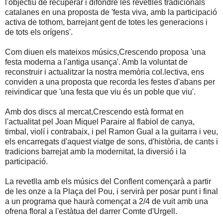
l'objectiu de recuperar i difondre les revetlles tradicionals
catalanes en una proposta de 'festa viva, amb la participació
activa de tothom, barrejant gent de totes les generacions i
de tots els orígens'.
Com diuen els mateixos músics,Crescendo proposa 'una
festa moderna a l'antiga usança'. Amb la voluntat de
reconstruir i actualitzar la nostra memòria col.lectiva, ens
conviden a una proposta que recorda les festes d'abans per
reivindicar que 'una festa que viu és un poble que viu'.
Amb dos discs al mercat,Crescendo està format en
l'actualitat pel Joan Miquel Paraire al flabiol de canya,
timbal, violí i contrabaix, i pel Ramon Gual a la guitarra i veu,
els encarregats d'aquest viatge de sons, d'història, de cants i
tradicions barrejat amb la modernitat, la diversió i la
participació.
La revetlla amb els músics del Conflent començarà a partir
de les onze a la Plaça del Pou, i servirà per posar punt i final
a un programa que haurà començat a 2/4 de vuit amb una
ofrena floral a l'estàtua del darrer Comte d'Urgell.