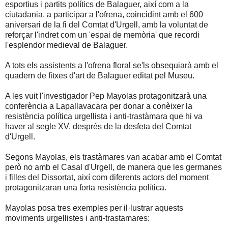
esportius i partits polítics de Balaguer, així com a la
ciutadania, a participar a l'ofrena, coincidint amb el 600
aniversari de la fi del Comtat d'Urgell, amb la voluntat de
reforçar l'indret com un 'espai de memòria' que recordi
l'esplendor medieval de Balaguer.
A tots els assistents a l'ofrena floral se'ls obsequiarà amb el
quadern de fitxes d'art de Balaguer editat pel Museu.
A les vuit l'investigador Pep Mayolas protagonitzarà una
conferència a Lapallavacara per donar a conèixer la
resistència política urgellista i anti-trastàmara que hi va
haver al segle XV, després de la desfeta del Comtat
d'Urgell.
Segons Mayolas, els trastàmares van acabar amb el Comtat
però no amb el Casal d'Urgell, de manera que les germanes
i filles del Dissortat, així com diferents actors del moment
protagonitzaran una forta resistència política.
Mayolas posa tres exemples per il·lustrar aquests
moviments urgellistes i anti-trastamares: