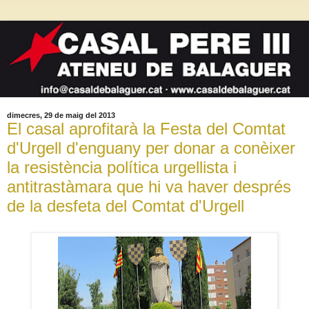
dimecres, 29 de maig del 2013
El casal aprofitarà la Festa del Comtat
d'Urgell d'enguany per donar a conèixer
la resistència política urgellista i
antitrastàmara que hi va haver després
de la desfeta del Comtat d'Urgell