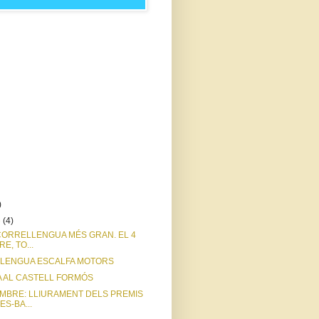
)
e
(4)
CORRELLENGUA MÉS GRAN. EL 4
E, TO...
LENGUA ESCALFA MOTORS
A AL CASTELL FORMÓS
EMBRE: LLIURAMENT DELS PREMIS
S-BA...