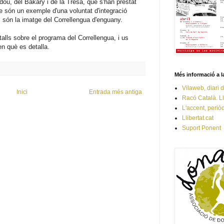
dou, del Bakary i de la Tresa, que s'han prestat
 són un exemple d'una voluntat d'integració
, són la imatge del Correllengua d'enguany.
ls sobre el programa del Correllengua, i us
n què es detalla.
Més informació a l
Vilaweb, diari d
Inici
Entrada més antiga
Racó Català. L
L'accent, periò
Llibertat.cat
Suport Ponent