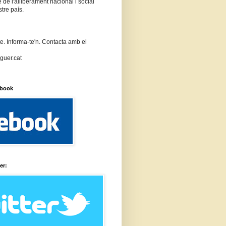
 de l'alliberament nacional i social
stre país.
te. Informa-te'n. Contacta amb el
guer.cat
ebook
er: