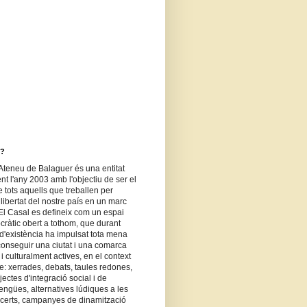
)
)
L?
- Ateneu de Balaguer és una entitat
t l'any 2003 amb l'objectiu de ser el
 tots aquells que treballen per
llibertat del nostre país en un marc
. El Casal es defineix com un espai
ocràtic obert a tothom, que durant
d'existència ha impulsat tota mena
aconseguir una ciutat i una comarca
i culturalment actives, en el context
re: xerrades, debats, taules redones,
ojectes d'integració social i de
lengües, alternatives lúdiques a les
oncerts, campanyes de dinamització