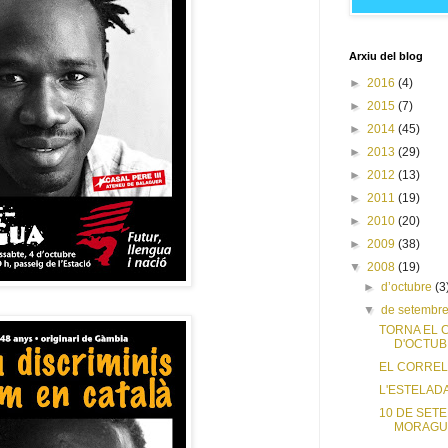
Arxiu del blog
►
2016
(4)
►
2015
(7)
►
2014
(45)
►
2013
(29)
►
2012
(13)
►
2011
(19)
►
2010
(20)
►
2009
(38)
▼
2008
(19)
►
d’octubre
(3
▼
de setembr
TORNA EL 
D'OCTUBR
EL CORREL
L'ESTELAD
10 DE SET
MORAGUE