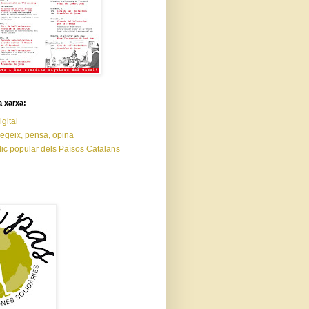
a xarxa:
igital
legeix, pensa, opina
dic popular dels Països Catalans