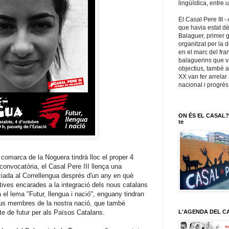
lingüística, entre u
El Casal Pere III 
que havia estat dè
Balaguer, primer g
organitzat per la 
en el marc del fr
balaguerins que va
objectius, també a
XX van fer arrelar 
nacional i progrés
ON ÉS EL CASAL? C
te
a comarca de la Noguera tindrà lloc el proper 4
convocatòria, el Casal Pere III llença una
iada al Correllengua després d'un any en què
atives encarades a la integració dels nous catalans
a el lema "Futur, llengua i nació", enguany tindran
us membres de la nostra nació, que també
cte de futur per als Països Catalans.
L'AGENDA DEL C