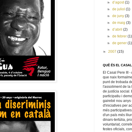
►
d’agost
(1)
►
de juliol
(1)
►
de juny
(3)
►
de maig
(3)
►
d’abril
(2)
►
de febrer
(1
►
de gener
(1
►
2007
(15)
QUÈ ÉS EL CASA
El Casal Pere III 
que naix formalmen
punt de trobada de
l'assoliment de la 
de justícia social
participatiu i dem
gairebé nou anys 
d'iniciatives per 
més participatives 
d'un país més lliu
dinars-tertúlia, pr
voluntariat, correl
festes oficials, c