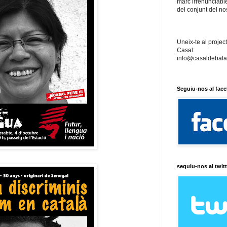
marc irrenunciable
del conjunt del no
Uneix-te al projec
Casal:
info@casaldebala
Seguiu-nos al fac
seguiu-nos al twitt