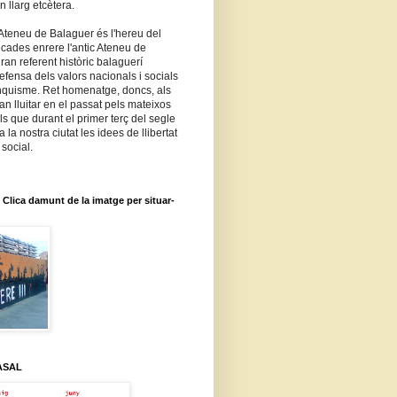
n llarg etcètera.
- Ateneu de Balaguer és l'hereu del
cades enrere l'antic Ateneu de
ran referent històric balaguerí
defensa dels valors nacionals i socials
anquisme. Ret homenatge, doncs, als
n lluitar en el passat pels mateixos
ls que durant el primer terç del segle
a la nostra ciutat les idees de llibertat
 social.
lica damunt de la imatge per situar-
ASAL