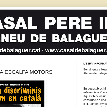
L'ESPAI INFORMA
Benvinguts a l'espa
A ESCALFA MOTORS
Ateneu de Balagu
En aquest bloc hi 
referència al Casal
Aquest bloc és un
construcció d'una 
culturalment vives 