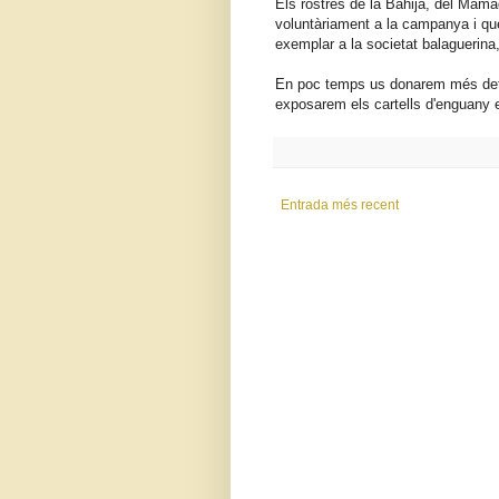
Els rostres de la Bahija, del Mama
voluntàriament a la campanya i que
exemplar a la societat balaguerina
En poc temps us donarem més detal
exposarem els cartells d'enguany e
Entrada més recent