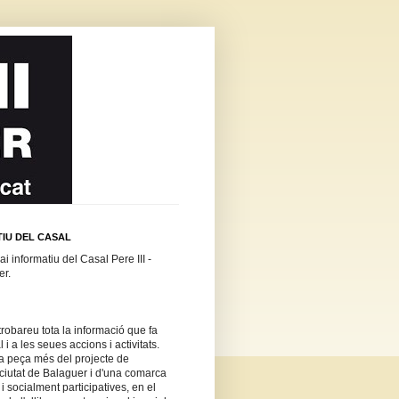
TIU DEL CASAL
i informatiu del Casal Pere III -
er.
trobareu tota la informació que fa
 i a les seues accions i activitats.
a peça més del projecte de
ciutat de Balaguer i d'una comarca
i socialment participatives, en el