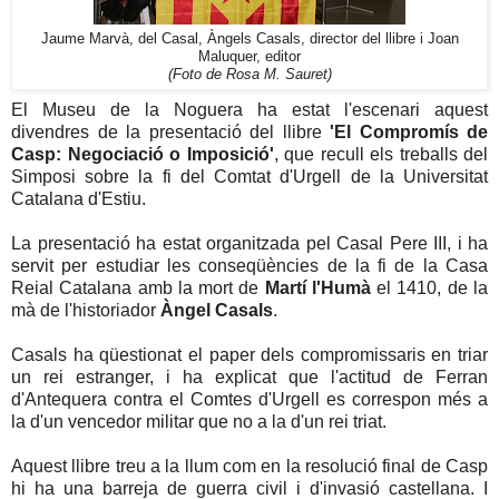
Jaume Marvà, del Casal, Àngels Casals, director del llibre i Joan
Maluquer, editor
(Foto de Rosa M. Sauret)
El Museu de la Noguera ha estat l'escenari aquest
divendres de la presentació del llibre
'El Compromís de
Casp: Negociació o Imposició'
, que recull els treballs del
Simposi sobre la fi del Comtat d'Urgell de la Universitat
Catalana d'Estiu.
La presentació ha estat organitzada pel Casal Pere III, i ha
servit per estudiar les conseqüències de la fi de la Casa
Reial Catalana amb la mort de
Martí l'Humà
el 1410, de la
mà de l'historiador
Àngel Casals
.
Casals ha qüestionat el paper dels compromissaris en triar
un rei estranger, i ha explicat que l'actitud de Ferran
d'Antequera contra el Comtes d'Urgell es correspon més a
la d'un vencedor militar que no a la d'un rei triat.
Aquest llibre treu a la llum com en la resolució final de Casp
hi ha una barreja de guerra civil i d'invasió castellana. I