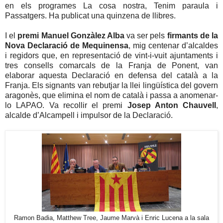
en els programes La cosa nostra, Tenim paraula i
Passatgers. Ha publicat una quinzena de llibres.
I el
premi Manuel Gonzàlez Alba
va ser pels
firmants de la
Nova Declaració de Mequinensa
, mig centenar d’alcaldes
i regidors que, en representació de vint-i-vuit ajuntaments i
tres consells comarcals de la Franja de Ponent, van
elaborar aquesta Declaració en defensa del català a la
Franja. Els signants van rebutjar la llei lingüística del govern
aragonès, que elimina el nom de català i passa a anomenar-
lo LAPAO. Va recollir el premi
Josep Anton Chauvell
,
alcalde d’Alcampell i impulsor de la Declaració.
Ramon Badia, Matthew Tree, Jaume Marvà i Enric Lucena a la sala