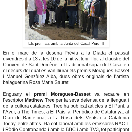
Els premiats amb la Junta del Casal Pere III
En el marc de la desena Prèvia a la Diada el passat
divendres dia 13 a les 10 de la nit va tenir lloc al claustre del
Convent de Sant Domènec el tradicional sopar del Casal en
el decurs del qual es van lliurar els premis Moragues-Basset
i Manuel Gonzàlez Alba, dues obres originals de l’artista
balaguerina Rosa Maria Sauret.
Enguany el
premi Moragues-Basset
va recaure en
l’escriptor
Matthew Tree
per la seva defensa de la llengua i
de la cultura catalanes. Tree ha publicat articles a El Punt, a
l’Avui, a The Times, a El País, al Periódico de Catalunya, al
Diari de Barcelona, a La Rosa dels Vents i a Catalonia
Today, entre altres. Ha col·laborat amb les emissores RAC 1
i Ràdio Contrabanda i amb la BBC i amb TV3, tot participant