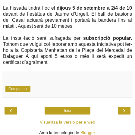
La hissada tindrà lloc el
dijous 5 de setembre a 2/4 de 10
davant de l’estàtua de Jaume d’Urgell. El ball de bastons
del Casal actuarà prèviament i portarà la bandera fins al
màstil. Aquest serà de 10 metres.
La instal·lació serà sufragada per
subscripció popular
.
Tothom que vulgui col·laborar amb aquesta iniciativa pot fer-
ho a la Copisteria Manhattan de la Plaça del Mercadal de
Balaguer. A qui aporti 5 euros o més li serà expedit un
certificat d’agraïment.
Comparteix
‹
›
Inici
Visualitza la versió per a web
Amb la tecnologia de
Blogger
.