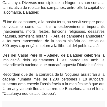
Catalunya. Diversos municipis de la Noguera s’han sumat a
la iniciativa de repicar les campanes, entre ells la capital de
la comarca, Balaguer.
El toc de campanes, a la nostra terra, ha servit sempre per a
convocar o comunicar fets o esdeveniments importants
(naixements, morts, festes, funcions religioses, desastres
naturals, sometent, horaris...). Ara les campanes anunciaran
el fet més transcendent de la nostra història col·lectiva de
300 anys cap ençà: el retorn a la llibertat del poble català.
Des del Casal Pere III – Ateneu de Balaguer celebrem la
implicació dels ajuntaments i les parròquies amb la
reivindicació nacional que marcarà aquesta Diada històrica.
Recordem que de la comarca de la Noguera assistiran a la
cadena humana més de 1.200 persones i 18 autocars,
superant amb escreix l’assistència a la manifestació que ara
fa un any va tenir lloc als carrers de Barcelona amb el lema
“Catalunya nou estat d’Europa”.