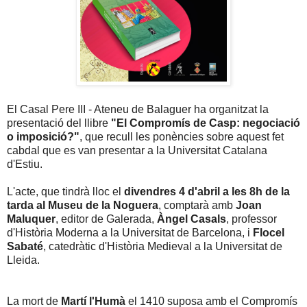
El Casal Pere III - Ateneu de Balaguer ha organitzat la
presentació del llibre
"El Compromís de Casp: negociació
o imposició?"
, que recull les ponències sobre aquest fet
cabdal que es van presentar a la Universitat Catalana
d'Estiu.
L'acte, que tindrà lloc el
divendres 4 d'abril a les 8h de la
tarda al Museu de la Noguera
, comptarà amb
Joan
Maluquer
, editor de Galerada,
Àngel Casals
, professor
d'Història Moderna a la Universitat de Barcelona, i
Flocel
Sabaté
, catedràtic d'Història Medieval a la Universitat de
Lleida.
La mort de
Martí l'H
umà
el 1410 suposa amb el Compromís