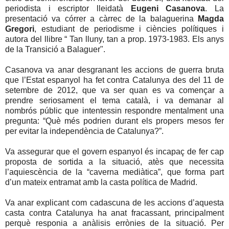
periodista i escriptor lleidatà
Eugeni Casanova
. La
presentació va córrer a càrrec de la balaguerina
Magda
Gregori
, estudiant de periodisme i ciències polítiques i
autora del llibre “ Tan lluny, tan a prop. 1973-1983. Els anys
de la Transició a Balaguer".
Casanova va anar desgranant les accions de guerra bruta
que l’Estat espanyol ha fet contra Catalunya des del 11 de
setembre de 2012, que va ser quan es va començar a
prendre seriosament el tema català, i va demanar al
nombrós públic que intentessin respondre mentalment una
pregunta: “Què més podrien durant els propers mesos fer
per evitar la independència de Catalunya?”.
Va assegurar que el govern espanyol és incapaç de fer cap
proposta de sortida a la situació, atès que necessita
l’aquiescència de la “caverna mediàtica”, que forma part
d’un mateix entramat amb la casta política de Madrid.
Va anar explicant com cadascuna de les accions d’aquesta
casta contra Catalunya ha anat fracassant, principalment
perquè responia a anàlisis errònies de la situació. Per