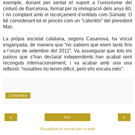
exemple, donant per sentat el suport a l’unionisme del
cinturó de Barcelona, format per la immigració dels anys 60,
i no comptant amb el recolçament d’entitats com Súmate. O
bé considerant tot el procés com un “calentón” del president
Mas.
La pròpia societat catalana, segons Casanova, ha viscut
enganyada, de manera que “no sabíem que erem tants fins
a l’onze de setembre del 2012”. Va asssegurar que tots els
països que s’han declarat independents han acabat sent
reconguts internacionalment, i va acabar amb una una
reflexió: “nosaltres ho tenim dificil, però ells encara més”.
Comparteix
‹
›
Inici
Visualitza la versió per a web