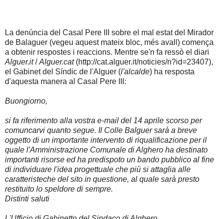
La denúncia del Casal Pere III sobre el mal estat del Mirador
de Balaguer (vegeu aquest mateix bloc, més avall) comença
a obtenir respostes i reaccions. Mentre se'n fa ressò el diari
Alguer.it
/
Alguer.cat
(http://cat.alguer.it/noticies/n?id=23407),
el Gabinet del Síndic de l'Alguer (
l'alcalde
) ha resposta
d'aquesta manera al Casal Pere III:
Buongiorno,
si fa riferimento alla vostra e-mail del 14 aprile scorso per
comuncarvi quanto segue. Il Colle Balguer sarà a breve
oggetto di un importante intervento di riqualificazione per il
quale l'Amministrazione Comunale di Alghero ha destinato
importanti risorse ed ha predispoto un bando pubblico al fine
di individuare l'idea progettuale che più si attaglia alle
caratteristeche del sito in questione, al quale sarà presto
restituito lo speldore di sempre.
Distinti saluti
L'Ufficio di Gabinetto del Sindaco di Alghero