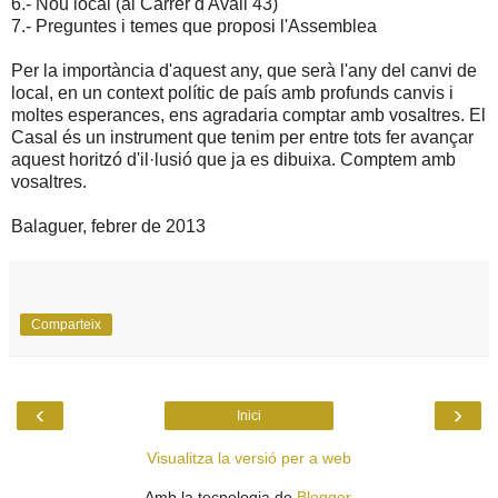
6.- Nou local (al Carrer d'Avall 43)
7.- Preguntes i temes que proposi l'Assemblea
Per la importància d'aquest any, que serà l'any del canvi de
local, en un context polític de país amb profunds canvis i
moltes esperances, ens agradaria comptar amb vosaltres. El
Casal és un instrument que tenim per entre tots fer avançar
aquest horitzó d'il·lusió que ja es dibuixa. Comptem amb
vosaltres.
Balaguer, febrer de 2013
Comparteix
‹
›
Inici
Visualitza la versió per a web
Amb la tecnologia de
Blogger
.