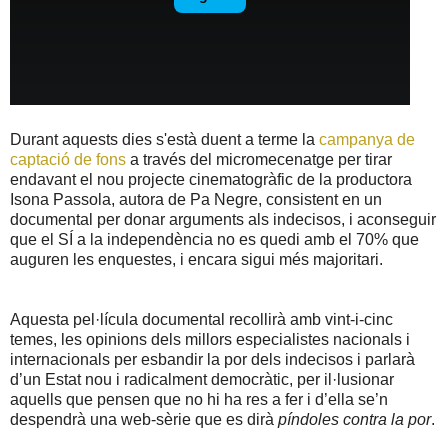
Durant aquests dies s'està duent a terme la
campanya de
captació de fons
a través del micromecenatge per tirar
endavant el nou projecte cinematogràfic de la productora
Isona Passola, autora de Pa Negre, consistent en un
documental per donar arguments als indecisos, i aconseguir
que el SÍ a la independència no es quedi amb el 70% que
auguren les enquestes, i encara sigui més majoritari.
Aquesta pel·lícula documental recollirà amb vint-i-cinc
temes, les opinions dels millors especialistes nacionals i
internacionals per esbandir la por dels indecisos i parlarà
d’un Estat nou i radicalment democràtic, per il·lusionar
aquells que pensen que no hi ha res a fer i d’ella se’n
despendrà una web-sèrie que es dirà
píndoles contra la por
.