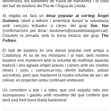
Mollerussa, els bastoners de Raval de Barcelona i la colla
del ball de bastons del Pla de l’Aigua de Lleida.
Al migdia es farà un
dinar popular al col·legi Àngel
Guimerà
, obert a tothom i amenitzat durant la sobretaula
amb cançons trobades a càrrec del grup
Vae, Vae
(confirmacions pel dinar:
bastoners@casaldebalaguer.cat
).
Clourem la jornada amb la bona música del grup
The
Folkies
.
El ball de bastons és una dansa popular molt antiga a
Catalunya. Al so de les músiques i al repic dels nostres
bastons ens mantenim amb la voluntat de reafirmar aquesta
tradició i ens agrada omplir places i carrers amb els nostres
ritmes i sons i comunicar-nos oferint ballades, potser
ancestrals, però que mantenint la nostra voluntat de ser i de
créixer, es projecten arreu continuen endavant.
Us convidem a tots i a totes, que una vegada més ens
acompanyeu i gaudiu amb nosaltres del que confiem que
serà una molt bona diada bastonera!