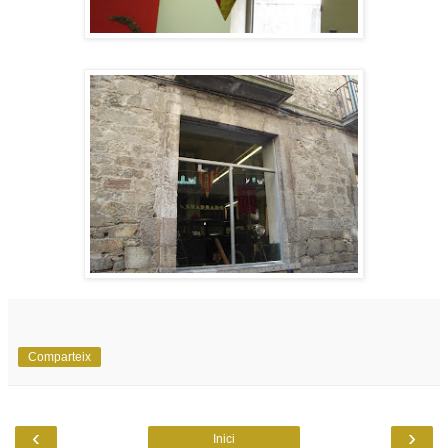
Comparteix
‹
›
Inici