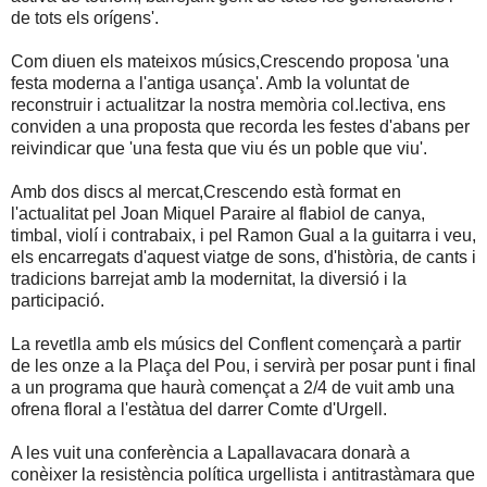
de tots els orígens'.
Com diuen els mateixos músics,Crescendo proposa 'una
festa moderna a l'antiga usança'. Amb la voluntat de
reconstruir i actualitzar la nostra memòria col.lectiva, ens
conviden a una proposta que recorda les festes d'abans per
reivindicar que 'una festa que viu és un poble que viu'.
Amb dos discs al mercat,Crescendo està format en
l'actualitat pel Joan Miquel Paraire al flabiol de canya,
timbal, violí i contrabaix, i pel Ramon Gual a la guitarra i veu,
els encarregats d'aquest viatge de sons, d'història, de cants i
tradicions barrejat amb la modernitat, la diversió i la
participació.
La revetlla amb els músics del Conflent començarà a partir
de les onze a la Plaça del Pou, i servirà per posar punt i final
a un programa que haurà començat a 2/4 de vuit amb una
ofrena floral a l'estàtua del darrer Comte d'Urgell.
A les vuit una conferència a Lapallavacara donarà a
conèixer la resistència política urgellista i antitrastàmara que