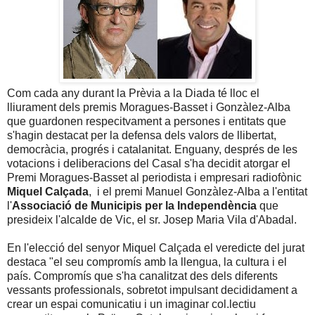
Com cada any durant la Prèvia a la Diada té lloc el
lliurament dels premis Moragues-Basset i Gonzàlez-Alba
que guardonen respecitvament a persones i entitats que
s'hagin destacat per la defensa dels valors de llibertat,
democràcia, progrés i catalanitat. Enguany, després de les
votacions i deliberacions del Casal s'ha decidit atorgar el
Premi Moragues-Basset al periodista i empresari radiofònic
Miquel Calçada
, i el premi Manuel Gonzàlez-Alba a l'entitat
l'
Associació de Municipis per la Independència
que
presideix l'alcalde de Vic, el sr. Josep Maria Vila d'Abadal.
En l'elecció del senyor Miquel Calçada el veredicte del jurat
destaca "el seu compromís amb la llengua, la cultura i el
país. Compromís que s'ha canalitzat des dels diferents
vessants professionals, sobretot impulsant decididament a
crear un espai comunicatiu i un imaginar col.lectiu