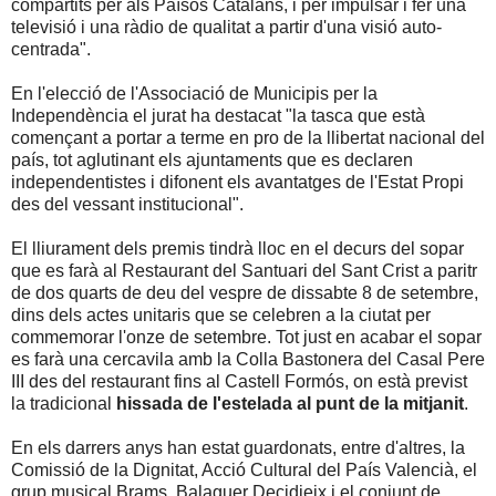
compartits per als Països Catalans, i per impulsar i fer una
televisió i una ràdio de qualitat a partir d'una visió auto-
centrada".
En l'elecció de l'Associació de Municipis per la
Independència el jurat ha destacat "la tasca que està
començant a portar a terme en pro de la llibertat nacional del
país, tot aglutinant els ajuntaments que es declaren
independentistes i difonent els avantatges de l'Estat Propi
des del vessant institucional".
El lliurament dels premis tindrà lloc en el decurs del sopar
que es farà al Restaurant del Santuari del Sant Crist a paritr
de dos quarts de deu del vespre de dissabte 8 de setembre,
dins dels actes unitaris que se celebren a la ciutat per
commemorar l'onze de setembre. Tot just en acabar el sopar
es farà una cercavila amb la Colla Bastonera del Casal Pere
III des del restaurant fins al Castell Formós, on està previst
la tradicional
hissada de l'estelada al punt de la mitjanit
.
En els darrers anys han estat guardonats, entre d'altres, la
Comissió de la Dignitat, Acció Cultural del País Valencià, el
grup musical Brams, Balaguer Decidieix i el conjunt de