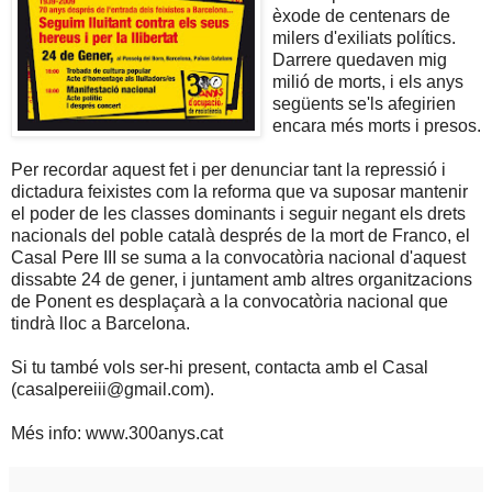
èxode de centenars de
milers d'exiliats polítics.
Darrere quedaven mig
milió de morts, i els anys
següents se'ls afegirien
encara més morts i presos.
Per recordar aquest fet i per denunciar tant la repressió i
dictadura feixistes com la reforma que va suposar mantenir
el poder de les classes dominants i seguir negant els drets
nacionals del poble català després de la mort de Franco, el
Casal Pere III se suma a la convocatòria nacional d'aquest
dissabte 24 de gener, i juntament amb altres organitzacions
de Ponent es desplaçarà a la convocatòria nacional que
tindrà lloc a Barcelona.
Si tu també vols ser-hi present, contacta amb el Casal
(casalpereiii@gmail.com).
Més info: www.300anys.cat